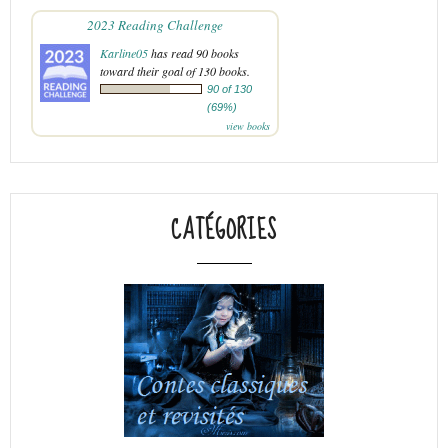
2023 Reading Challenge
Karline05
has read 90 books
toward their goal of 130 books.
90 of 130
(69%)
view books
CATÉGORIES