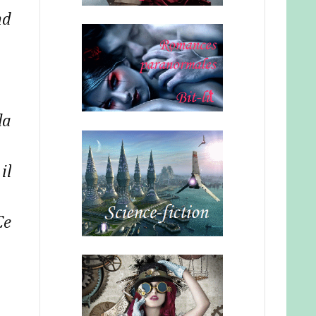
nd
la
il
Ce