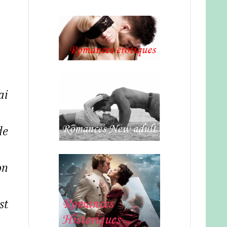
ai
de
on
st