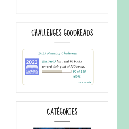
CHALLENGES GOODREADS
2023 Reading Challenge
Karline05
has read 90 books
toward their goal of 130 books.
90 of 130
(69%)
view books
CATÉGORIES