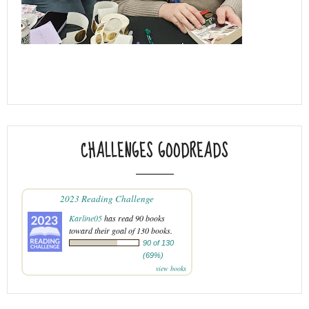
CHALLENGES GOODREADS
2023 Reading Challenge
Karline05
has read 90 books
toward their goal of 130 books.
90 of 130
(69%)
view books