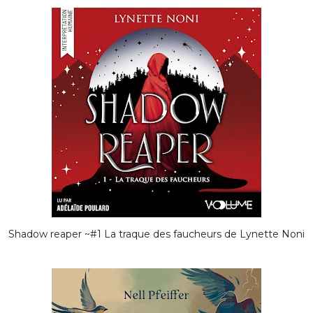
Shadow reaper ~#1 La traque des faucheurs de Lynette Noni