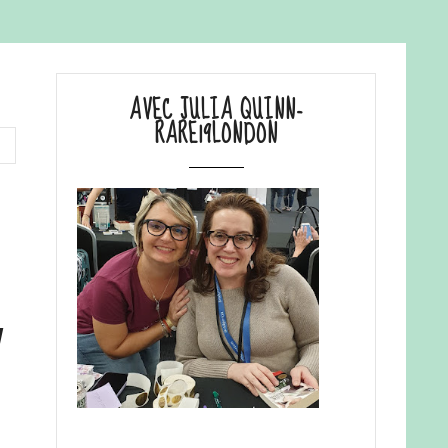
AVEC JULIA QUINN-
RARE19LONDON
y