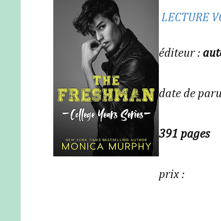
LECTURE V
éditeur :
aut
date de paru
391 pages
prix :