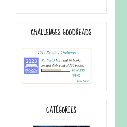
CHALLENGES GOODREADS
2023 Reading Challenge
Karline05
has read 90 books
toward their goal of 130 books.
90 of 130
(69%)
view books
CATÉGORIES