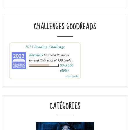
CHALLENGES GOODREADS
2023 Reading Challenge
Karline05
has read 90 books
toward their goal of 130 books.
90 of 130
(69%)
view books
CATÉGORIES