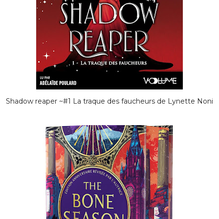
Shadow reaper ~#1 La traque des faucheurs de Lynette Noni