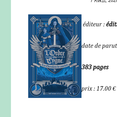
7 AVRIL 2021
éditeur :
édit
date de parut
383 pages
prix : 17.00 €