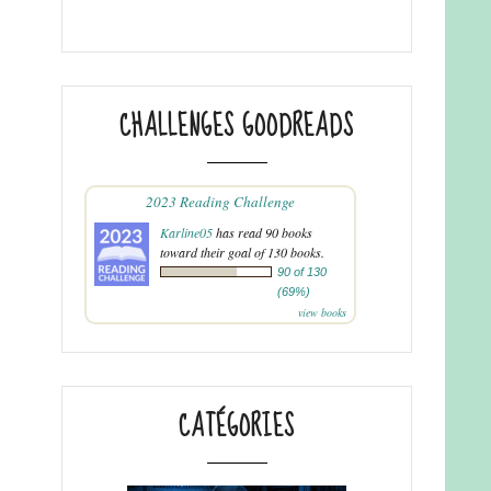
CHALLENGES GOODREADS
2023 Reading Challenge
Karline05
has read 90 books
toward their goal of 130 books.
90 of 130
(69%)
view books
CATÉGORIES