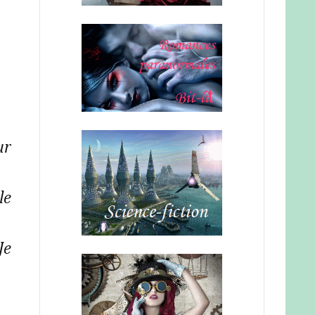
ur
le
Je