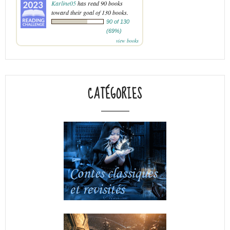
Karline05
has read 90 books
toward their goal of 130 books.
90 of 130
(69%)
view books
CATÉGORIES