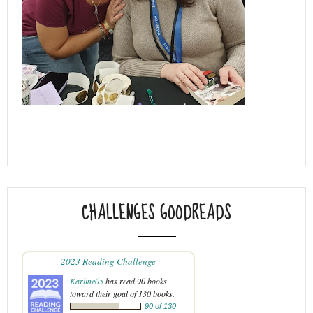
CHALLENGES GOODREADS
2023 Reading Challenge
Karline05
has read 90 books
toward their goal of 130 books.
90 of 130