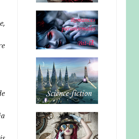
e,
re
de
ia
is