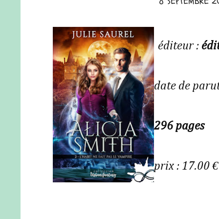
8 SEPTEMBRE 2
éditeur :
édi
date de paru
296 pages
prix : 17.00 €