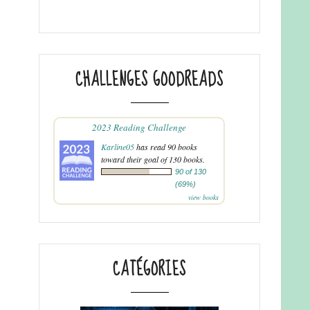
CHALLENGES GOODREADS
2023 Reading Challenge
Karline05
has read 90 books
toward their goal of 130 books.
90 of 130
(69%)
view books
CATÉGORIES