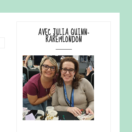
AVEC JULIA QUINN-
RARE19LONDON