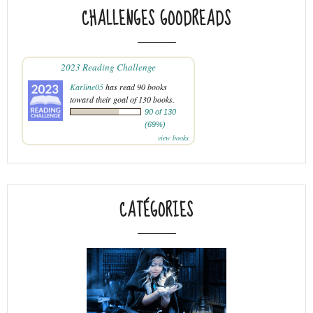
CHALLENGES GOODREADS
2023 Reading Challenge
Karline05
has read 90 books
toward their goal of 130 books.
90 of 130
(69%)
view books
CATÉGORIES