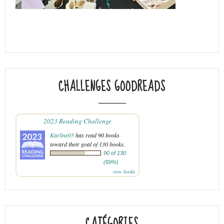
CHALLENGES GOODREADS
2023 Reading Challenge
Karline05
has read 90 books
toward their goal of 130 books.
90 of 130
(69%)
view books
CATÉGORIES