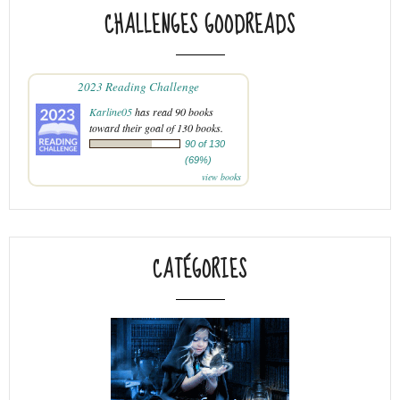
CHALLENGES GOODREADS
2023 Reading Challenge
Karline05
has read 90 books
toward their goal of 130 books.
90 of 130
(69%)
view books
CATÉGORIES