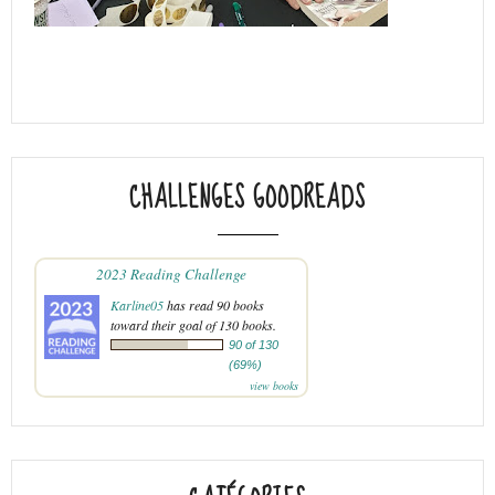
CHALLENGES GOODREADS
2023 Reading Challenge
Karline05
has read 90 books
toward their goal of 130 books.
90 of 130
(69%)
view books