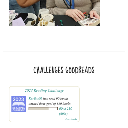
CHALLENGES GOODREADS
2023 Reading Challenge
Karline05
has read 90 books
toward their goal of 130 books.
90 of 130
(69%)
view books