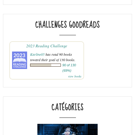
CHALLENGES GOODREADS
2023 Reading Challenge
Karline05
has read 90 books
toward their goal of 130 books.
90 of 130
(69%)
view books
CATÉGORIES