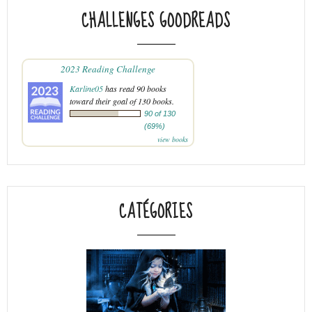
CHALLENGES GOODREADS
2023 Reading Challenge
Karline05
has read 90 books
toward their goal of 130 books.
90 of 130
(69%)
view books
CATÉGORIES