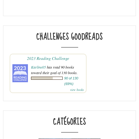
CHALLENGES GOODREADS
2023 Reading Challenge
Karline05
has read 90 books
toward their goal of 130 books.
90 of 130
(69%)
view books
CATÉGORIES