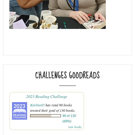
CHALLENGES GOODREADS
2023 Reading Challenge
Karline05
has read 90 books
toward their goal of 130 books.
90 of 130
(69%)
view books