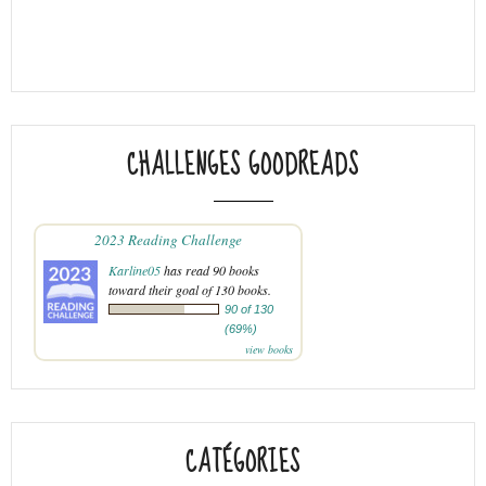
CHALLENGES GOODREADS
2023 Reading Challenge
Karline05
has read 90 books
toward their goal of 130 books.
90 of 130
(69%)
view books
CATÉGORIES