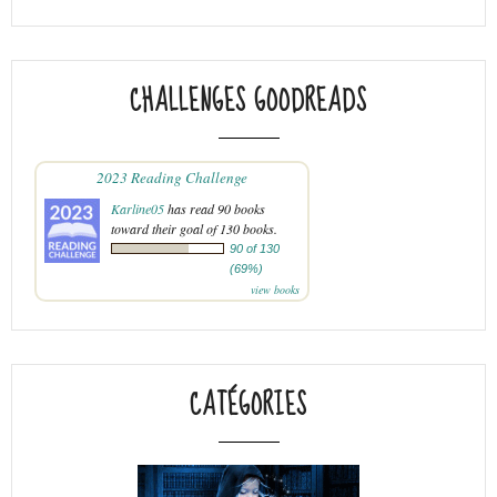
CHALLENGES GOODREADS
2023 Reading Challenge
Karline05
has read 90 books
toward their goal of 130 books.
90 of 130
(69%)
view books
CATÉGORIES