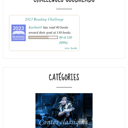
2023 Reading Challenge
Karline05
has read 90 books
toward their goal of 130 books.
90 of 130
(69%)
view books
CATÉGORIES