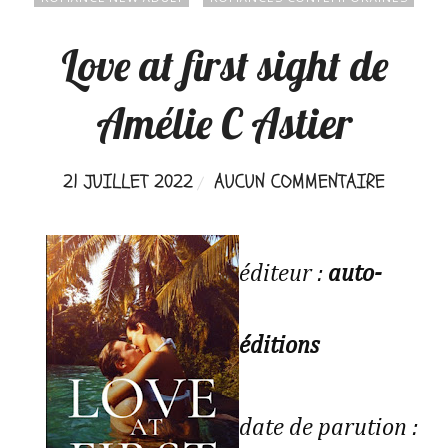
Love at first sight de
Amélie C Astier
21 JUILLET 2022
AUCUN COMMENTAIRE
éditeur :
auto-
éditions
date de parution :