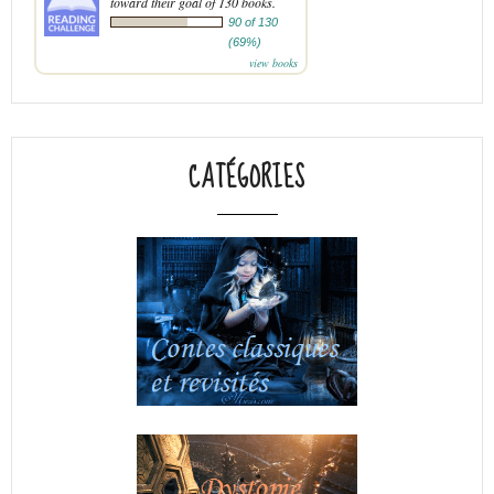
toward their goal of 130 books.
90 of 130
(69%)
view books
CATÉGORIES