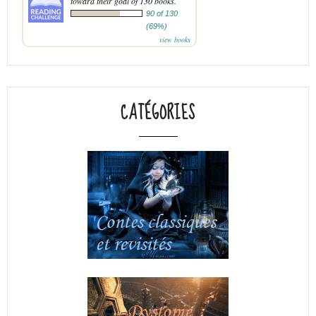
toward their goal of 130 books.
90 of 130
(69%)
view books
CATÉGORIES