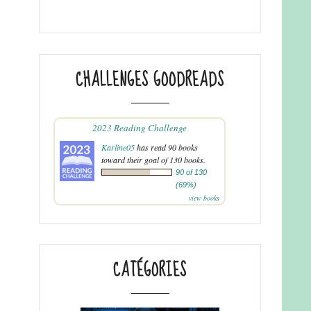
CHALLENGES GOODREADS
2023 Reading Challenge
Karline05
has read 90 books
toward their goal of 130 books.
90 of 130
(69%)
view books
CATÉGORIES