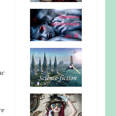
nc
re