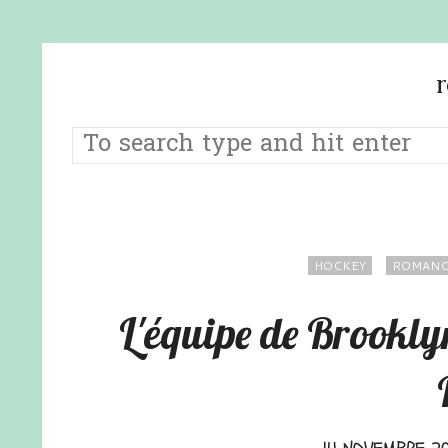
HOCKEY
ROMANC
L'équipe de Brookl