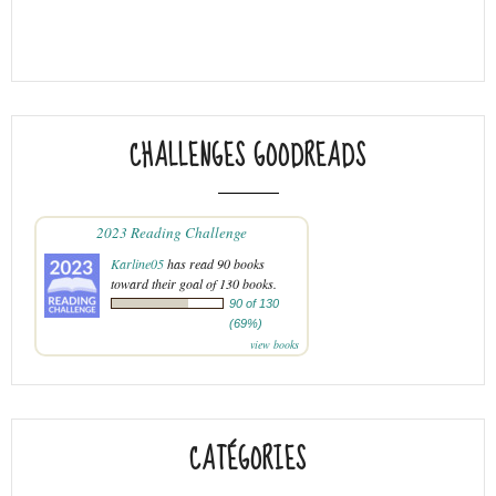
CHALLENGES GOODREADS
2023 Reading Challenge
Karline05
has read 90 books
toward their goal of 130 books.
90 of 130
(69%)
view books
CATÉGORIES