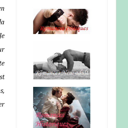
en
la
Je
ur
te
st
s,
er