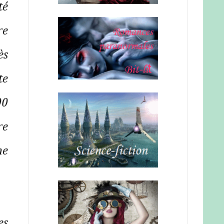
té
re
ès
te
00
re
ne
es