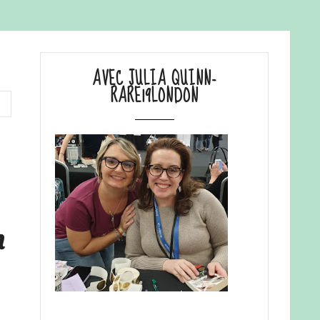
AVEC JULIA QUINN-
RARE19LONDON
n