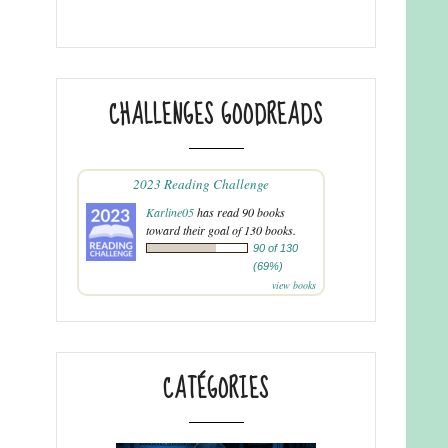
CHALLENGES GOODREADS
2023 Reading Challenge
Karline05
has read 90 books
toward their goal of 130 books.
90 of 130
(69%)
view books
CATÉGORIES