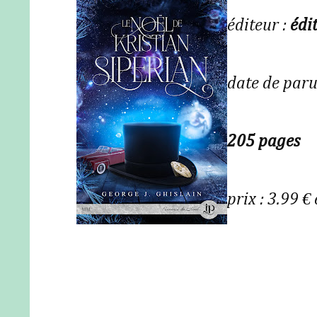
éditeur :
édi
date de paru
205 pages
prix : 3.99 €