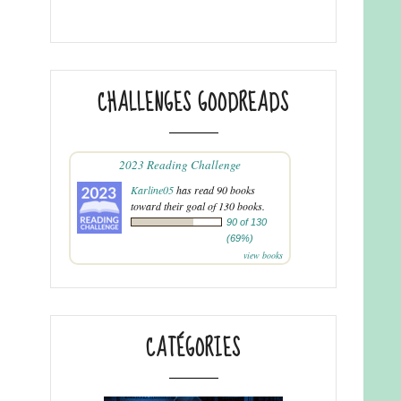
CHALLENGES GOODREADS
2023 Reading Challenge
Karline05
has read 90 books
toward their goal of 130 books.
90 of 130
(69%)
view books
CATÉGORIES