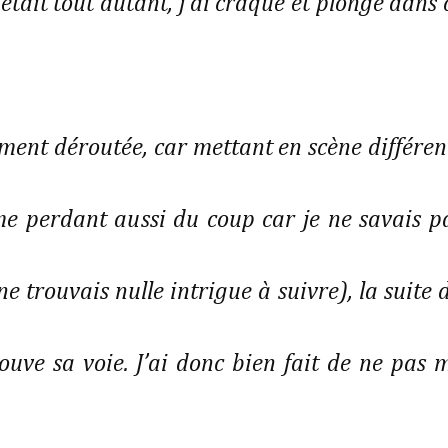
était tout autant, j’ai craqué et plongé dans 
ement déroutée, car mettant en scène différen
 me perdant aussi du coup car je ne savais p
 ne trouvais nulle intrigue à suivre), la suite 
rouve sa voie. J’ai donc bien fait de ne pas 