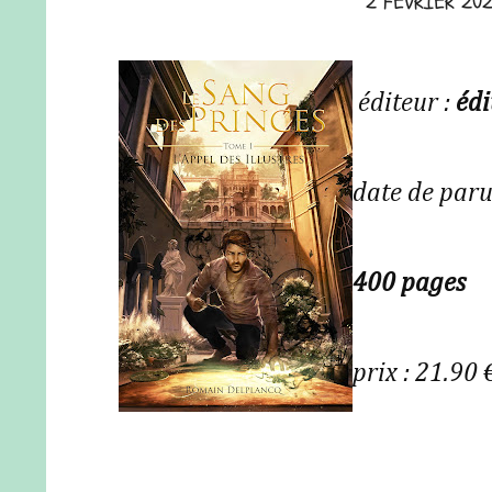
2 FÉVRIER 20
éditeur :
édi
date de par
400 pages
prix : 21.90 