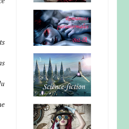
ce
ts
as
du
me