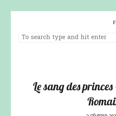
Le sang des princes 
Romai