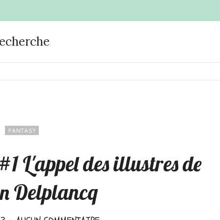
recherche
FANTASY
#1 L'appel des illustres de
n Delplancq