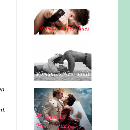
on
nt