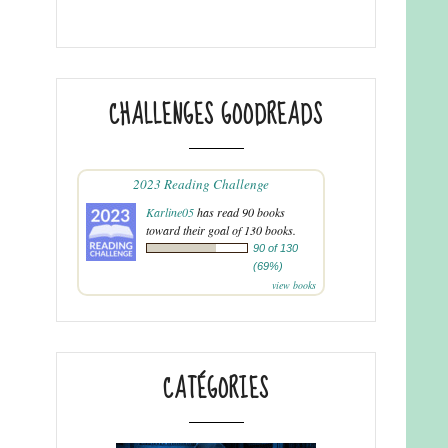
CHALLENGES GOODREADS
2023 Reading Challenge
Karline05
has read 90 books
toward their goal of 130 books.
90 of 130
(69%)
view books
CATÉGORIES