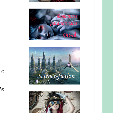
re
te