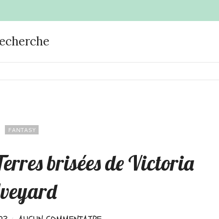
recherche
FANTASY
rres brisées de Victoria
veyard