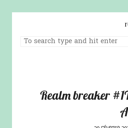
Realm breaker #1Te
A