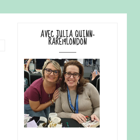
AVEC JULIA QUINN-
RARE19LONDON