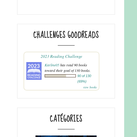
CHALLENGES GOODREADS
2023 Reading Challenge
Karline05
has read 90 books
toward their goal of 130 books.
90 of 130
(69%)
view books
CATÉGORIES