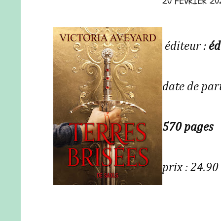
20 FÉVRIER 20
éditeur :
éd
date de par
570 pages
prix : 24.90