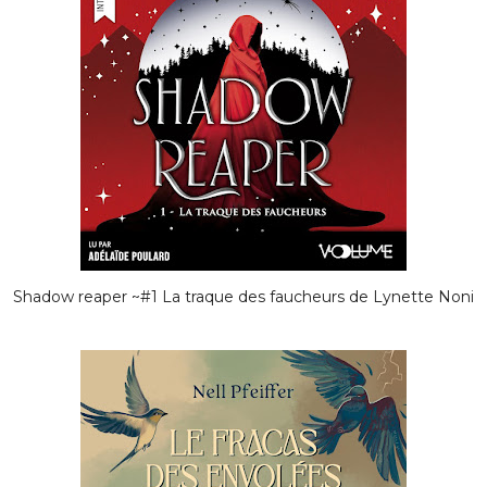
Shadow reaper ~#1 La traque des faucheurs de Lynette Noni