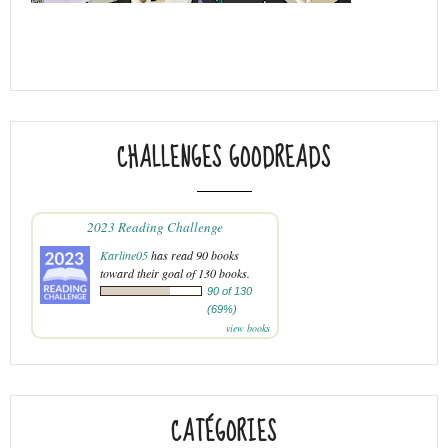
CHALLENGES GOODREADS
2023 Reading Challenge
Karline05
has read 90 books
toward their goal of 130 books.
90 of 130
(69%)
view books
CATÉGORIES