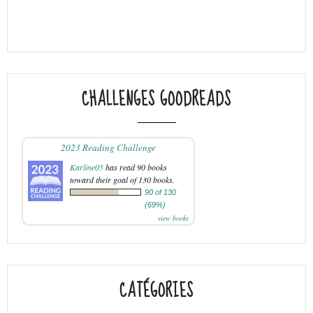
CHALLENGES GOODREADS
2023 Reading Challenge
Karline05
has read 90 books
toward their goal of 130 books.
90 of 130
(69%)
view books
CATÉGORIES