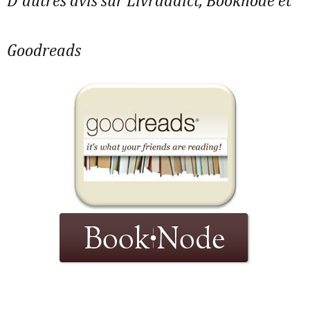
D'autres avis sur Livraddict, Booknode et
Goodreads