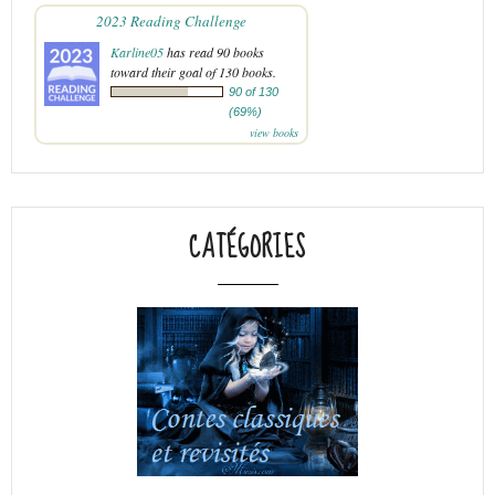
2023 Reading Challenge
Karline05
has read 90 books
toward their goal of 130 books.
90 of 130
(69%)
view books
CATÉGORIES