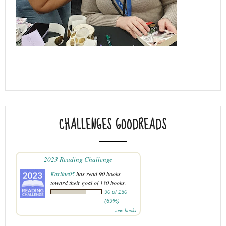
CHALLENGES GOODREADS
2023 Reading Challenge
Karline05
has read 90 books
toward their goal of 130 books.
90 of 130
(69%)
view books