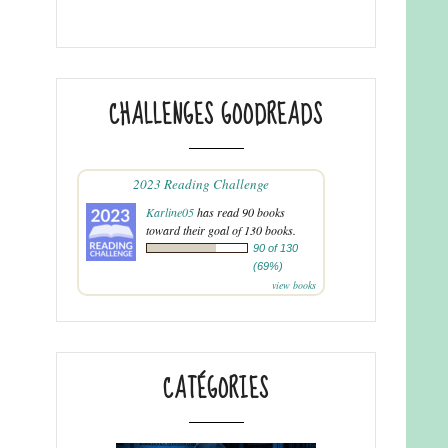
CHALLENGES GOODREADS
2023 Reading Challenge
Karline05
has read 90 books
toward their goal of 130 books.
90 of 130
(69%)
view books
CATÉGORIES