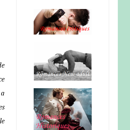
de
ce
 a
es
le