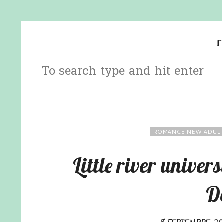
ROMANCE NEW ADUL
Little river univer
D