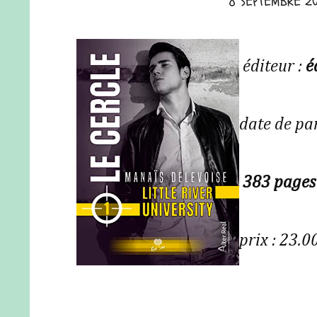
8 SEPTEMBRE 2
éditeur :
é
date de pa
383 page
prix : 23.0