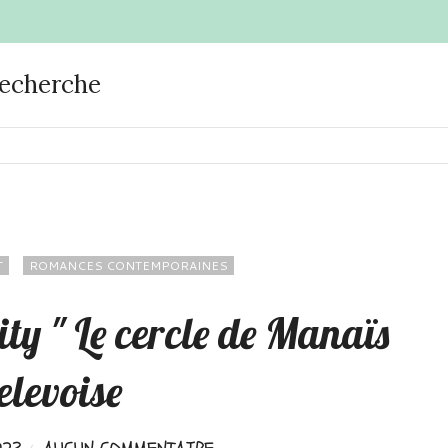
recherche
T
ROMANCES CONTEMPORAINES
sity " Le cercle de Manaïs
elevoise