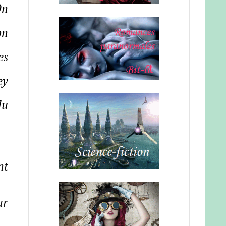
On
on
es
ey
du
nt
ur