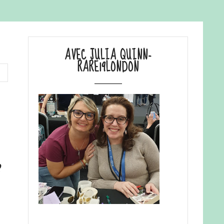
AVEC JULIA QUINN-
RARE19LONDON
e