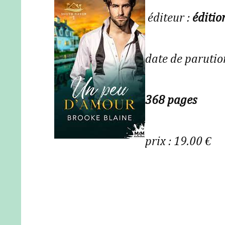
éditeur :
éditi
date de parutio
368 pages
prix : 19.00 €