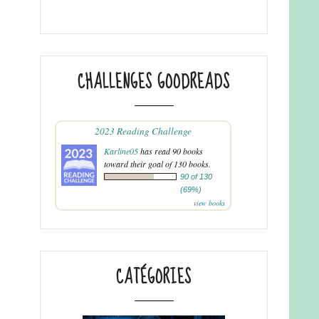
CHALLENGES GOODREADS
2023 Reading Challenge
Karline05
has read 90 books
toward their goal of 130 books.
90 of 130
(69%)
view books
CATÉGORIES