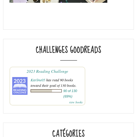
CHALLENGES GOODREADS
2023 Reading Challenge
Karline05
has read 90 books
toward their goal of 130 books.
90 of 130
(69%)
view books
CATÉGORIES