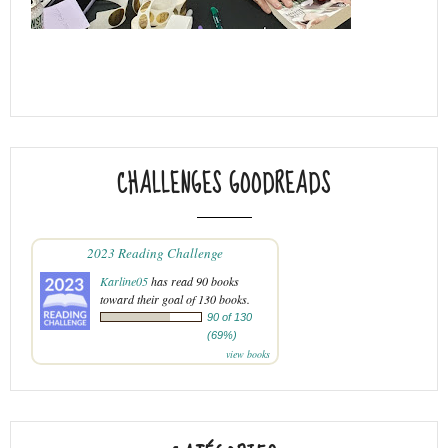
CHALLENGES GOODREADS
2023 Reading Challenge
Karline05
has read 90 books
toward their goal of 130 books.
90 of 130
(69%)
view books