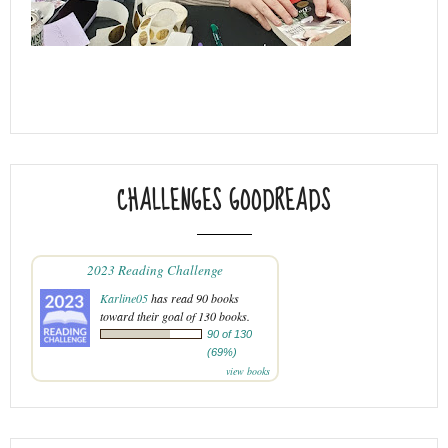
CHALLENGES GOODREADS
2023 Reading Challenge
Karline05
has read 90 books
toward their goal of 130 books.
90 of 130
(69%)
view books