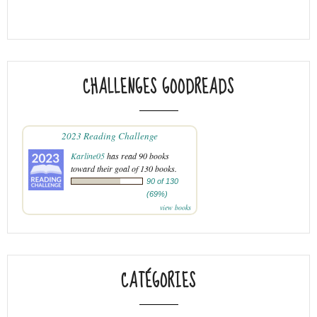
CHALLENGES GOODREADS
2023 Reading Challenge
Karline05
has read 90 books
toward their goal of 130 books.
90 of 130
(69%)
view books
CATÉGORIES