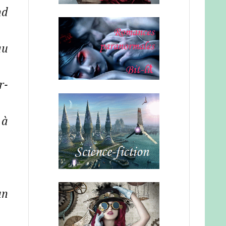
nd
au
r-
 à
un