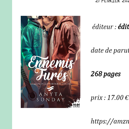
21 FÉVRIER 20
éditeur :
édi
date de parut
268 pages
prix : 17.00 €
https://amz