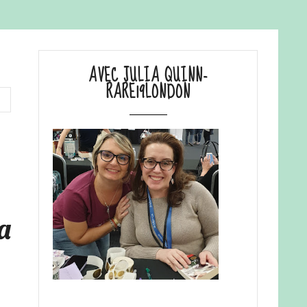
AVEC JULIA QUINN-
RARE19LONDON
a