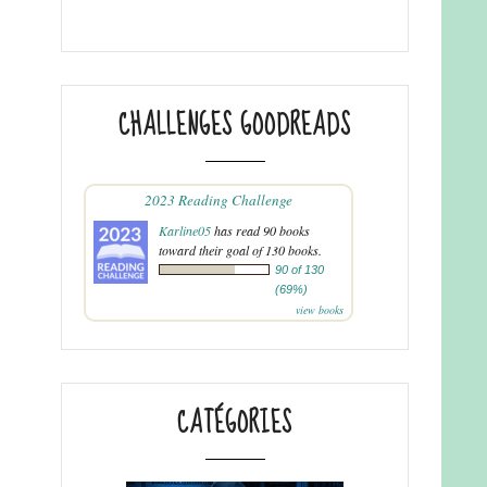
CHALLENGES GOODREADS
2023 Reading Challenge
Karline05
has read 90 books
toward their goal of 130 books.
90 of 130
(69%)
view books
CATÉGORIES