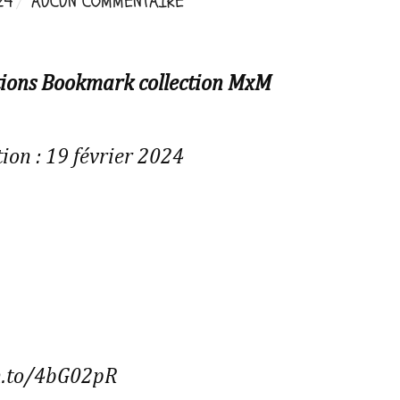
24
AUCUN COMMENTAIRE
tions Bookmark collection MxM
ion : 19 février 2024
n.to/4bG02pR