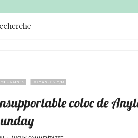
recherche
EMPORAINES
ROMANCES M/M
insupportable coloc de Anyt
unday