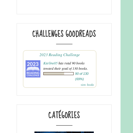
CHALLENGES GOODREADS
2023 Reading Challenge
Karline05
has read 90 books
toward their goal of 130 books.
90 of 130
(69%)
view books
CATÉGORIES