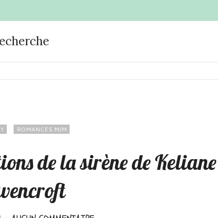
recherche
Y
ROMANCES M/M
ions de la sirène de Keliane
vencroft