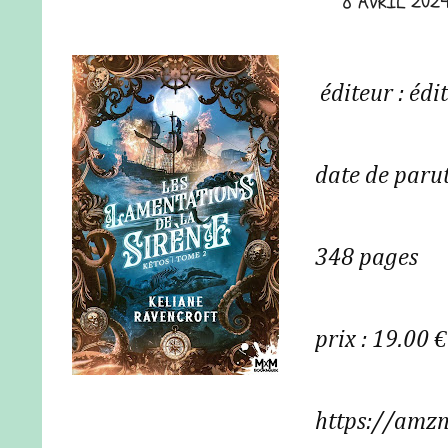
8 AVRIL 202
éditeur : éd
date de paru
348 pages
prix : 19.00 €
https://amz