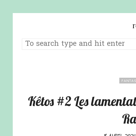
FANTAS
Kêtos #2 Les lamentat
Ra