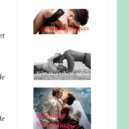
t 
e 
e 