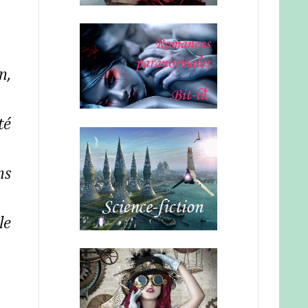
é 
s 
e 