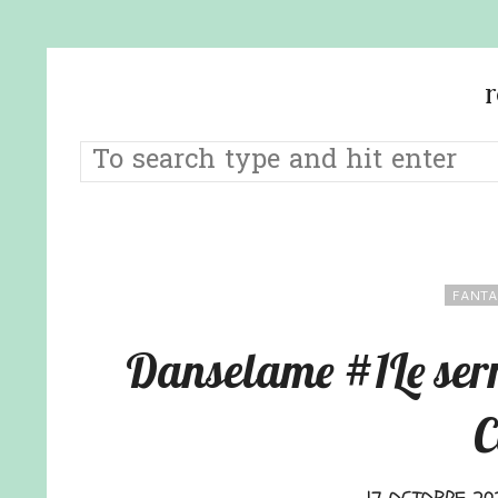
FANTA
Danselame #1Le serm
C