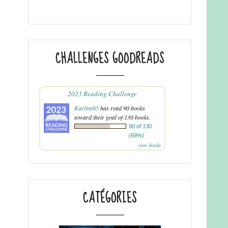
CHALLENGES GOODREADS
2023 Reading Challenge
Karline05
has read 90 books
toward their goal of 130 books.
90 of 130
(69%)
view books
CATÉGORIES