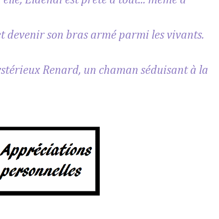
 elle, Eldenaï est prête à tout... même à
t devenir son bras armé parmi les vivants.
mystérieux Renard, un chaman séduisant à la