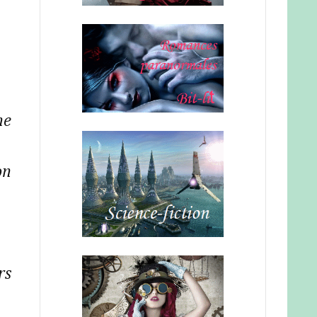
ne
on
rs