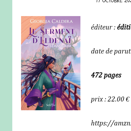
17 OCTOBRE 20
éditeur :
édit
date de parut
472 pages
prix : 22.00 €
https://amz