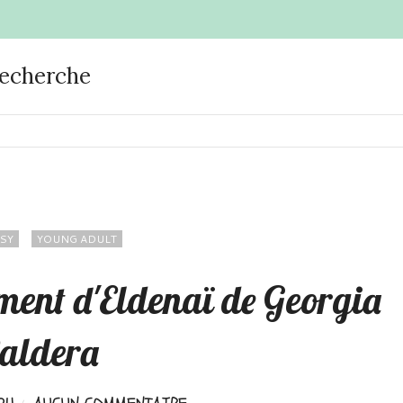
recherche
SY
YOUNG ADULT
ent d'Eldenaï de Georgia
aldera