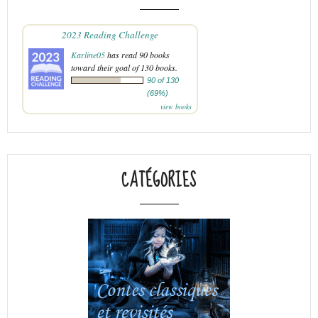
2023 Reading Challenge
Karline05
has read 90 books
toward their goal of 130 books.
90 of 130
(69%)
view books
CATÉGORIES