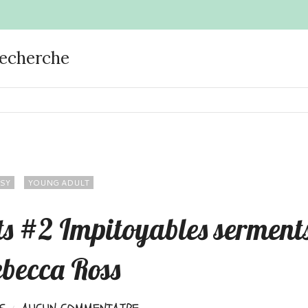
recherche
SY
YOUNG ADULT
ts #2 Impitoyables serment
ebecca Ross