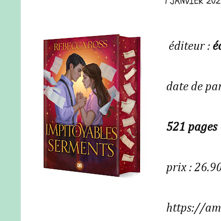
1 JANVIER 20
éditeur :
é
date de pa
521 pages
prix : 26.9
https://a