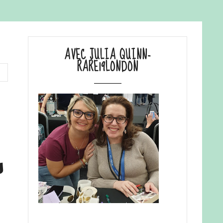
AVEC JULIA QUINN-
RARE19LONDON
s