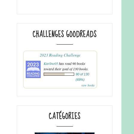
CHALLENGES GOODREADS
2023 Reading Challenge
Karline05
has read 90 books
toward their goal of 130 books.
90 of 130
(69%)
view books
CATÉGORIES