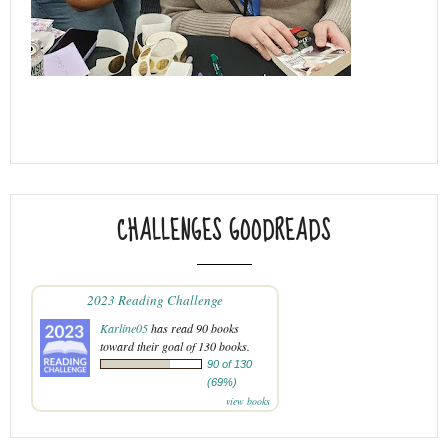
CHALLENGES GOODREADS
2023 Reading Challenge
Karline05
has read 90 books
toward their goal of 130 books.
90 of 130
(69%)
view books