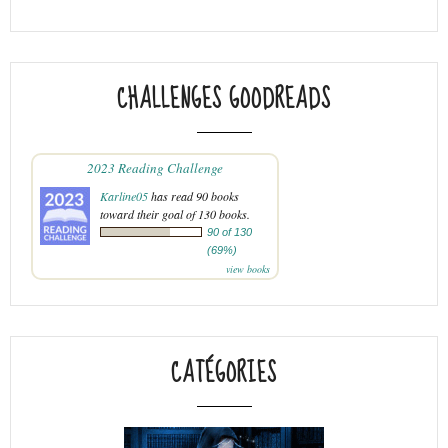
CHALLENGES GOODREADS
2023 Reading Challenge
Karline05
has read 90 books
toward their goal of 130 books.
90 of 130
(69%)
view books
CATÉGORIES