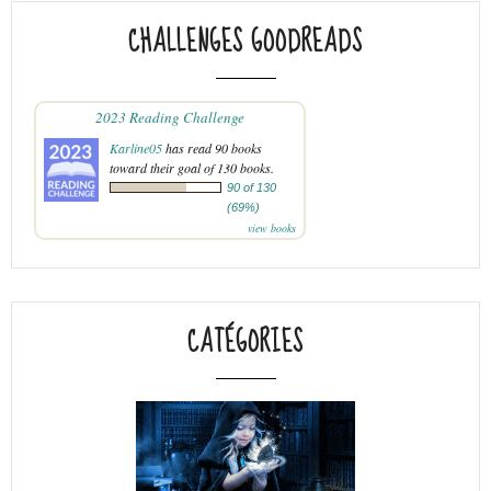
CHALLENGES GOODREADS
2023 Reading Challenge
Karline05
has read 90 books
toward their goal of 130 books.
90 of 130
(69%)
view books
CATÉGORIES