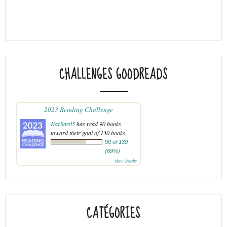
CHALLENGES GOODREADS
2023 Reading Challenge
Karline05
has read 90 books
toward their goal of 130 books.
90 of 130
(69%)
view books
CATÉGORIES