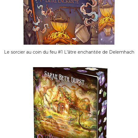
Le sorcier au coin du feu #1 L'âtre enchantée de Delemhach