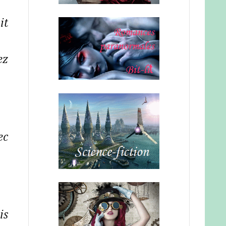
it
ez
ec
is