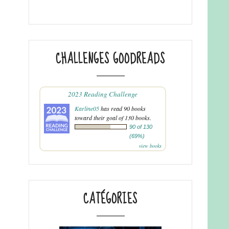
CHALLENGES GOODREADS
2023 Reading Challenge
Karline05
has read 90 books
toward their goal of 130 books.
90 of 130
(69%)
view books
CATÉGORIES