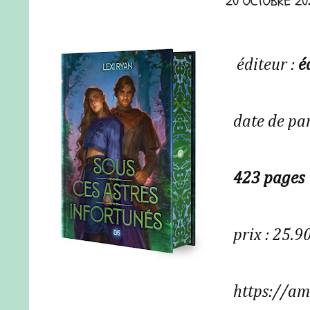
20 OCTOBRE 20
éditeur :
é
date de pa
423 pages
prix : 25.9
https://a