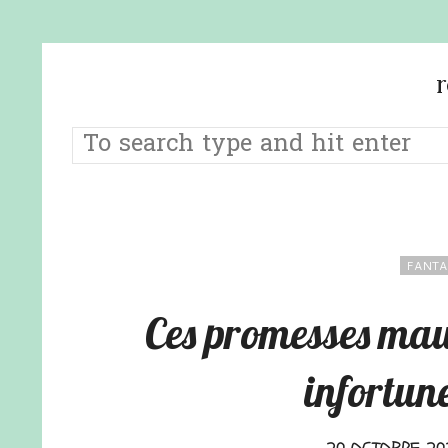
FANTA
Ces promesses mau
infortun