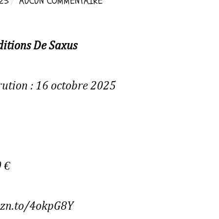
25
AUCUN COMMENTAIRE
ditions De Saxus
rution : 16 octobre 2025
0 €
mzn.to/4okpG8Y