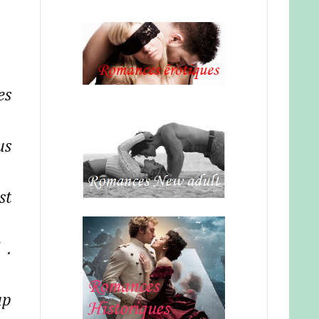
es
us
st
 .
up