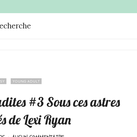
recherche
SY
YOUNG ADULT
dites #3 Sous ces astres
és de Lexi Ryan