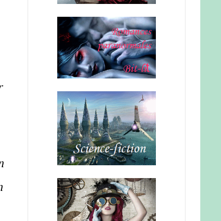
r
n
n