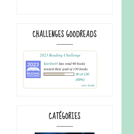
CHALLENGES GOODREADS
2023 Reading Challenge
Karline05
has read 90 books
toward their goal of 130 books.
90 of 130
(69%)
view books
CATÉGORIES