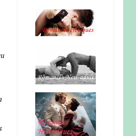
eu
a
s